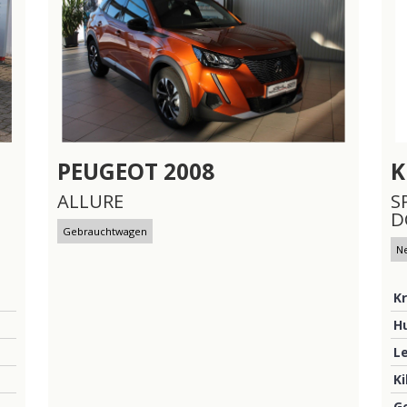
PEUGEOT
2008
K
ALLURE
S
D
Gebrauchtwagen
N
Kr
H
L
K
G