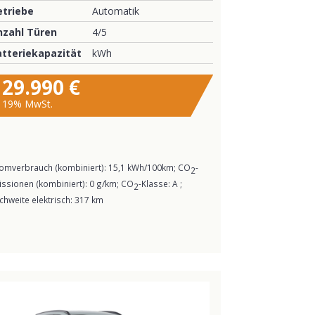
etriebe
Automatik
nzahl Türen
4/5
atteriekapazität
kWh
29.990 €
19% MwSt.
romverbrauch (kombiniert):
15,1 kWh/100km
;
CO
-
2
issionen (kombiniert):
0 g/km
;
CO
-Klasse:
A
;
2
chweite elektrisch:
317 km