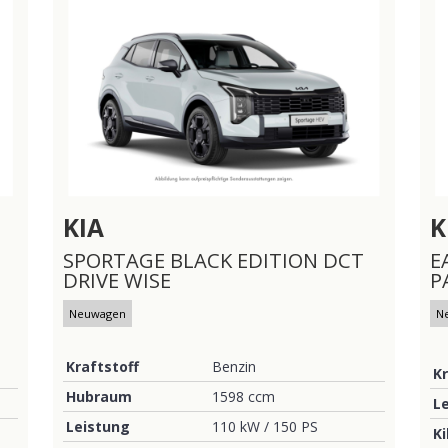
KIA
K
SPORTAGE BLACK EDITION DCT
E
DRIVE WISE
P
Neuwagen
N
Kraftstoff
Benzin
Kr
Hubraum
1598 ccm
L
Leistung
110 kW / 150 PS
K