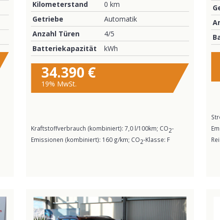
Kilometerstand
0 km
G
Getriebe
Automatik
A
Anzahl Türen
4/5
B
Batteriekapazität
kWh
34.390 €
19% MwSt.
St
Kraftstoffverbrauch (kombiniert):
7,0 l/100km
;
CO
-
Em
2
Emissionen (kombiniert):
160 g/km
;
CO
-Klasse:
F
Rei
2