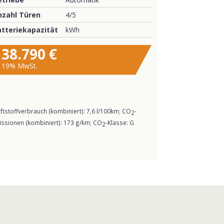
nzahl Türen
4/5
atteriekapazität
kWh
38.790 €
19% MwSt.
ftstoffverbrauch (kombiniert):
7,6 l/100km
;
CO
-
2
issionen (kombiniert):
173 g/km
;
CO
-Klasse:
G
2