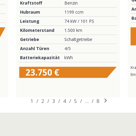
Kraftstoff
Benzin
A
Hubraum
1199 ccm
B
Leistung
74 kW / 101 PS
Kilometerstand
1.500 km
Getriebe
Schaltgetriebe
Anzahl Türen
4/5
Batteriekapazität
kWh
Kra
23.750 €
Em
1
/
2
/
3
/
4
/
5
/
...
/
8