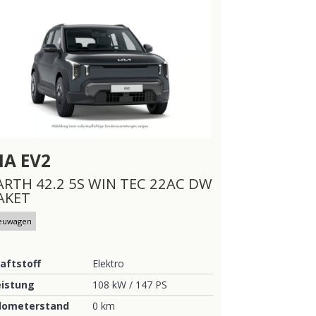
IA
EV2
ARTH 42.2 5S WIN TEC 22AC DW
AKET
euwagen
aftstoff
Elektro
eistung
108 kW / 147 PS
ilometerstand
0 km