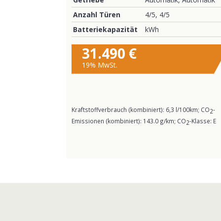
Anzahl Türen
4/5, 4/5
Batteriekapazität
kWh
31.490 €
19% MwSt.
Kraftstoffverbrauch (kombiniert):
6,3 l/100km
;
CO
-
2
Emissionen (kombiniert):
143.0 g/km
;
CO
-Klasse:
E
2