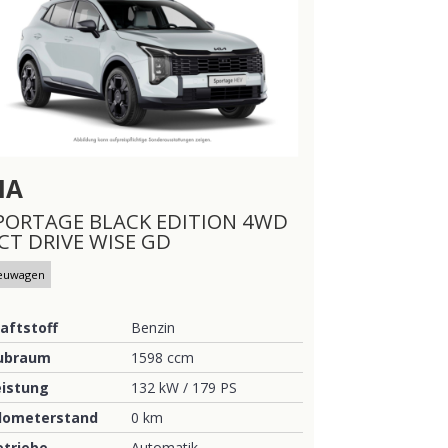
IA
PORTAGE BLACK EDITION 4WD
CT DRIVE WISE GD
euwagen
aftstoff
Benzin
ubraum
1598 ccm
eistung
132 kW / 179 PS
ilometerstand
0 km
etriebe
Automatik