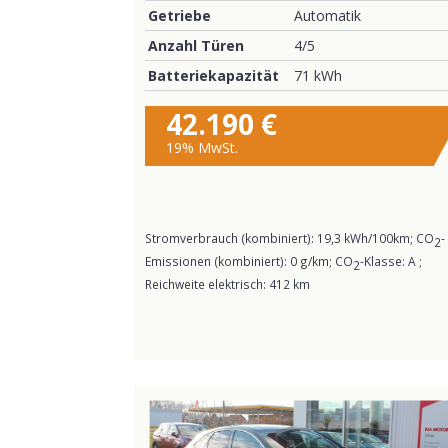
Getriebe
Automatik
Anzahl Türen
4/5
Batteriekapazität
71 kWh
42.190 €
19% MwSt.
Stromverbrauch (kombiniert):
19,3 kWh/100km
;
CO
-
2
Emissionen (kombiniert):
0 g/km
;
CO
-Klasse:
A
;
2
Reichweite elektrisch:
412 km