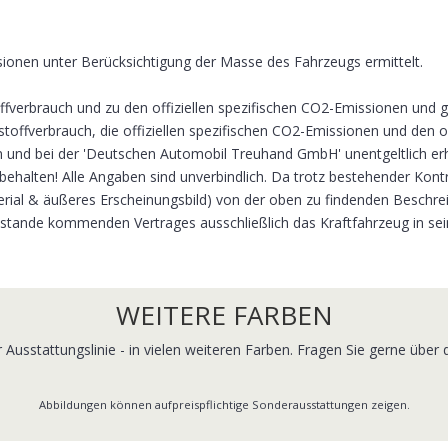
nen unter Berücksichtigung der Masse des Fahrzeugs ermittelt.
toffverbrauch und zu den offiziellen spezifischen CO2-Emissionen un
stoffverbrauch, die offiziellen spezifischen CO2-Emissionen und den 
 und bei der 'Deutschen Automobil Treuhand GmbH' unentgeltlich erhä
ehalten! Alle Angaben sind unverbindlich. Da trotz bestehender Kont
terial & äußeres Erscheinungsbild) von der oben zu findenden Beschr
ustande kommenden Vertrages ausschließlich das Kraftfahrzeug in sei
WEITERE FARBEN
r Ausstattungslinie - in vielen weiteren Farben. Fragen Sie gerne über
Abbildungen können aufpreispflichtige Sonderausstattungen zeigen.