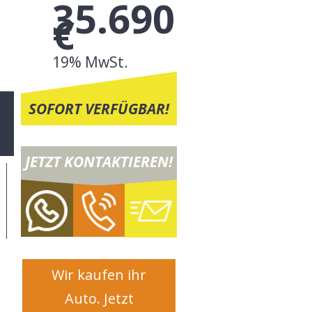
35.690
€
19% MwSt.
SOFORT VERFÜGBAR!
JETZT KONTAKTIEREN!
Wir kaufen ihr
Auto. Jetzt