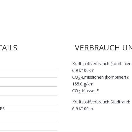
AILS
VERBRAUCH U
Kraftstoffverbrauch (kombiniert
6,9 l/100km
CO
-Emissionen (kombiniert):
2
155.0 g/km
CO
-Klasse:
E
2
Kraftstoffverbrauch Stadtrand:
 PS
6,9 l/100km