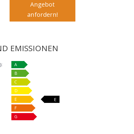
Angebot
anfordern!
ND EMISSIONEN
):
A
B
C
D
E
E
F
G